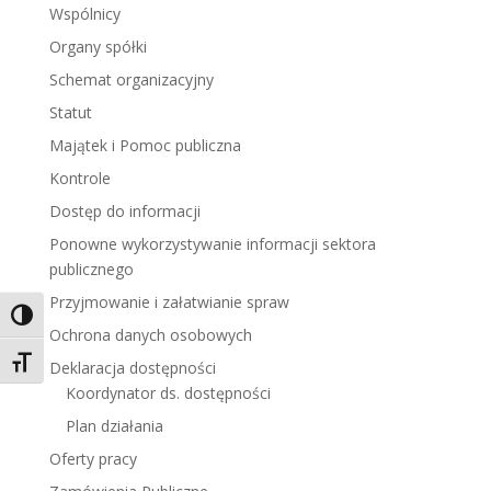
Wspólnicy
Organy spółki
Schemat organizacyjny
Statut
Majątek i Pomoc publiczna
Kontrole
Dostęp do informacji
Ponowne wykorzystywanie informacji sektora
publicznego
Przyjmowanie i załatwianie spraw
Toggle High Contrast
Ochrona danych osobowych
Toggle Font size
Deklaracja dostępności
Koordynator ds. dostępności
Plan działania
Oferty pracy