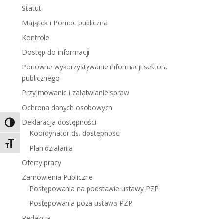
Statut
Majątek i Pomoc publiczna
Kontrole
Dostęp do informacji
Ponowne wykorzystywanie informacji sektora
publicznego
Przyjmowanie i załatwianie spraw
Ochrona danych osobowych
Deklaracja dostępności
Toggle High Contrast
Koordynator ds. dostępności
Toggle Font size
Plan działania
Oferty pracy
Zamówienia Publiczne
Postępowania na podstawie ustawy PZP
Postępowania poza ustawą PZP
Redakcja