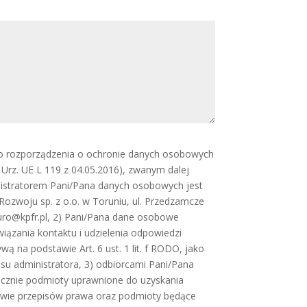
go rozporządzenia o ochronie danych osobowych
. Urz. UE L 119 z 04.05.2016), zwanym dalej
nistratorem Pani/Pana danych osobowych jest
ozwoju sp. z o.o. w Toruniu, ul. Przedzamcze
 biuro@kpfr.pl, 2) Pani/Pana dane osobowe
iązania kontaktu i udzielenia odpowiedzi
wą na podstawie Art. 6 ust. 1 lit. f RODO, jako
su administratora, 3) odbiorcami Pani/Pana
cznie podmioty uprawnione do uzyskania
wie przepisów prawa oraz podmioty będące