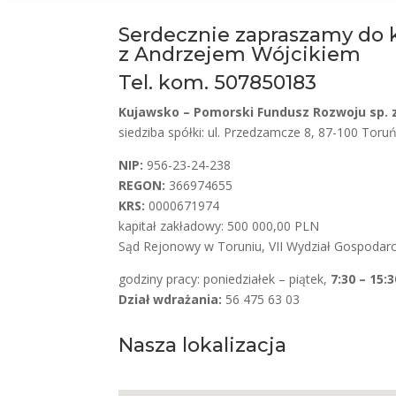
Serdecznie zapraszamy do 
z Andrzejem Wójcikiem
Tel. kom. 507850183
Kujawsko – Pomorski Fundusz Rozwoju sp. z
siedziba spółki: ul. Przedzamcze 8, 87-100 Toru
NIP:
956-23-24-238
REGON:
366974655
KRS:
0000671974
kapitał zakładowy: 500 000,00 PLN
Sąd Rejonowy w Toruniu, VII Wydział Gospodar
godziny pracy: poniedziałek – piątek,
7:30 – 15:3
Dział wdrażania:
56 475 63 03
Nasza lokalizacja