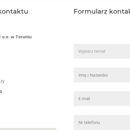
kontaktu
Formularz konta
 o.o. w Toruniu
ń
czy
0