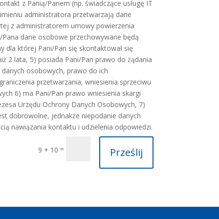
ntakt z Panią/Panem (np. świadczące usługę IT
w imieniu administratora przetwarzają dane
tej z administratorem umowy powierzenia
ani/Pana dane osobowe przechowywane będą
 dla której Pani/Pan się skontaktował się
niż 2 lata, 5) posiada Pani/Pan prawo do żądania
o danych osobowych, prawo do ich
graniczenia przetwarzania, wniesienia sprzeciwu
ych 6) ma Pani/Pan prawo wniesienia skargi
rezesa Urzędu Ochrony Danych Osobowych, 7)
st dobrowolne, jednakże niepodanie danych
ą nawiązania kontaktu i udzielenia odpowiedzi.
=
9 + 10
Prześlij