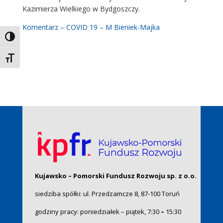
Kazimierza Wielkiego w Bydgoszczy.
Komentarz – COVID 19 – M Bieniek-Majka
Toggle High Contrast
Toggle Font size
Kujawsko – Pomorski Fundusz Rozwoju sp. z o.o.
siedziba spółki: ul. Przedzamcze 8, 87-100 Toruń
godziny pracy: poniedziałek – piątek, 7:30
–
15:30