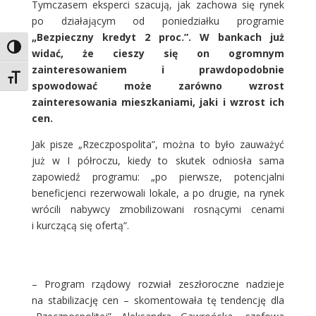
Tymczasem eksperci szacują, jak zachowa się rynek
po działającym od poniedziałku programie
„Bezpieczny kredyt 2 proc.”. W bankach już
Toggle High Contrast
widać, że cieszy się on ogromnym
zainteresowaniem i prawdopodobnie
Toggle Font size
spowodować może zarówno wzrost
zainteresowania mieszkaniami, jaki i wzrost ich
cen.
Jak pisze „Rzeczpospolita”, można to było zauważyć
już w I półroczu, kiedy to skutek odniosła sama
zapowiedź programu: „po pierwsze, potencjalni
beneficjenci rezerwowali lokale, a po drugie, na rynek
wrócili nabywcy zmobilizowani rosnącymi cenami
i kurczącą się ofertą”.
– Program rządowy rozwiał zeszłoroczne nadzieje
na stabilizację cen – skomentowała tę tendencję dla