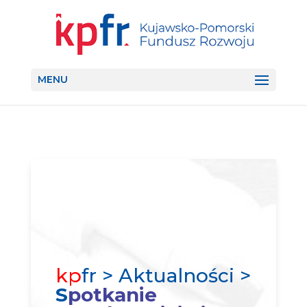
MENU
kp
fr > Aktualności >
S
potkanie