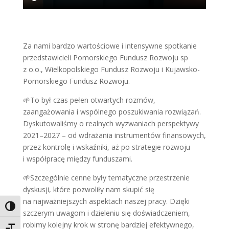
Za nami bardzo wartościowe i intensywne spotkanie
przedstawicieli
Pomorskiego Fundusz Rozwoju sp
z o.o.
,
Wielkopolskiego Fundusz Rozwoju
i
Kujawsko-
Pomorskiego Fundusz Rozwoju
.
🌱
To był czas pełen otwartych rozmów,
zaangażowania i wspólnego poszukiwania rozwiązań.
Dyskutowaliśmy o realnych wyzwaniach perspektywy
2021–2027 – od wdrażania instrumentów finansowych,
przez kontrolę i wskaźniki, aż po strategie rozwoju
i współpracę między funduszami.
🌱
Szczególnie cenne były tematyczne przestrzenie
dyskusji, które pozwoliły nam skupić się
na najważniejszych aspektach naszej pracy. Dzięki
Toggle High Contrast
szczerym uwagom i dzieleniu się doświadczeniem,
robimy kolejny krok w stronę bardziej efektywnego,