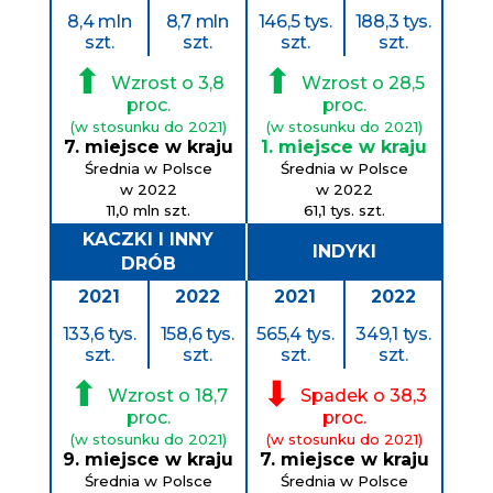
8,4 mln
8,7 mln
146,5 tys.
188,3 tys.
szt.
szt.
szt.
szt.
⬆
⬆
Wzrost o 3,8
Wzrost o 28,5
proc.
proc.
(w stosunku do 2021)
(w stosunku do 2021)
7. miejsce w kraju
1. miejsce w kraju
Średnia w Polsce
Średnia w Polsce
w 2022
w 2022
11,0 mln szt.
61,1 tys. szt.
KACZKI I INNY
INDYKI
DRÓB
2021
2022
2021
2022
133,6 tys.
158,6 tys.
565,4 tys.
349,1 tys.
szt.
szt.
szt.
szt.
⬆
⬇
Wzrost o 18,7
Spadek o 38,3
proc.
proc.
(w stosunku do 2021)
(w stosunku do 2021)
9. miejsce w kraju
7. miejsce w kraju
Średnia w Polsce
Średnia w Polsce