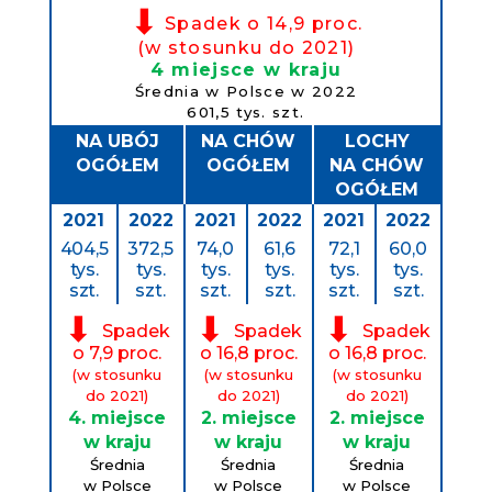
⬇
Spadek o 14,9 proc.
(w stosunku do 2021)
4 miejsce w kraju
Średnia w Polsce w 2022
601,5 tys. szt.
NA UBÓJ
NA CHÓW
LOCHY
OGÓŁEM
OGÓŁEM
NA CHÓW
OGÓŁEM
2021
2022
2021
2022
2021
2022
404,5
372,5
74,0
61,6
72,1
60,0
tys.
tys.
tys.
tys.
tys.
tys.
szt.
szt.
szt.
szt.
szt.
szt.
⬇
⬇
⬇
Spadek
Spadek
Spadek
o 7,9 proc.
o 16,8 proc.
o 16,8 proc.
(w stosunku
(w stosunku
(w stosunku
do 2021)
do 2021)
do 2021)
4. miejsce
2. miejsce
2. miejsce
w kraju
w kraju
w kraju
Średnia
Średnia
Średnia
w Polsce
w Polsce
w Polsce