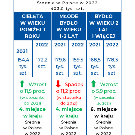
Średnia w Polsce w 2022
403,0 tys. szt.
CIELĘTA
MŁODE
BYDŁO
W WIEKU
BYDŁO
W WIEKU 2
PONIŻEJ 1
W WIEKU
LAT
ROKU
1-2 LAT
I WIĘCEJ
2022
2021
2022
2021
2022
2021
154,4
172,2
179,6
159,5
168,5
178,3
tys.
szt.
tys.
tys.
tys.
tys.
szt.
szt.
szt.
szt.
szt.
⬆
⬇
⬆
Wzrost
Spadek
Wzrost
o 11,5 proc.
o 11,2 proc.
o 5,9 proc.
(w stosunku
(w stosunku
(w stosunku
do 2021)
do 2021)
do 2021)
4. miejsce
4. miejsce
6. miejsce
w kraju
w kraju
w kraju
Średnia
Średnia
Średnia
w Polsce
w Polsce
w Polsce
w 2022
w 2022
w 2022