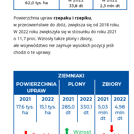
w 2022
w 2022
62,0 tys. ha
33,8
dt
2,3 mln
dt
Powierzchnia upraw
rzepaku i rzepiku
,
w przeciwieństwie do zbóż, zwiększa się od 2018 roku.
W 2022 roku zwiększyła się w stosunku do roku 2021
o 11,7 proc. Wzrosły także plony i zbiory,
ale województwo nie zajmuje wysokich pozycji jeśli
chodzi o te uprawy.
ZIEMNIAKI
POWIERZCHNIA
PLONY
ZBIORY
UPRAW
2021
2022
2021
2022
2021
2022
17,6 tys.
15,1 tys.
285,0
330,1
5,03
4,98
ha
ha
dt
dt
mln
mln
dt
dt
⬇
⬆
Wzrost