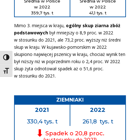
Średnia w Polsce
Średnia w Polsce
w 2022
w 2022
359,7 tys. t
41,1 tys. t
Mimo 3. miejsca w kraju,
ogólny skup ziarna zbóż
podstawowych
był mniejszy o 8,9 proc. w 2022
w stosunku do 2021, ale 73,2 proc. wyższy niż średni
skup w kraju. W kujawsko-pomorskim w 2022
skupiono najwięcej pszenicy w kraju, chociaż wynik ten
Toggle High Contrast
był niższy niż w poprzednim roku o 2,4 proc. W 2022
skup żyta odnotował spadek aż o 51,6 proc.
Toggle Font size
w stosunku do 2021.
ZIEMNIAKI
2021
2022
330,4 tys. t
261,8
tys. t
⬇
Spadek o 20,8 proc.
(w stosunku do 2021)