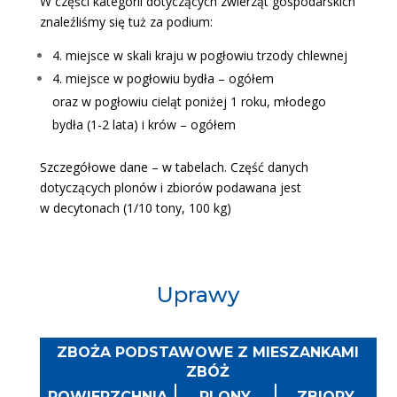
W części kategorii dotyczących zwierząt gospodarskich
znaleźliśmy się tuż za podium:
4. miejsce w skali kraju w pogłowiu trzody chlewnej
4. miejsce w pogłowiu bydła – ogółem
oraz w pogłowiu cieląt poniżej 1 roku, młodego
bydła (1-2 lata) i krów – ogółem
Szczegółowe dane – w tabelach. Część danych
dotyczących plonów i zbiorów podawana jest
w decytonach (1/10 tony, 100 kg)
Uprawy
ZBOŻA PODSTAWOWE Z MIESZANKAMI
ZBÓŻ
POWIERZCHNIA
PLONY
ZBIORY