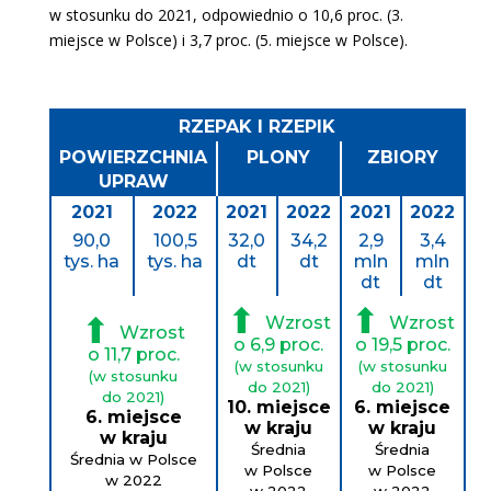
w stosunku do 2021, odpowiednio o 10,6 proc. (3.
miejsce w Polsce) i 3,7 proc. (5. miejsce w Polsce).
RZEPAK I RZEPIK
POWIERZCHNIA
PLONY
ZBIORY
UPRAW
2021
2022
2021
2022
2021
2022
90,0
100,5
32,0
34,2
2,9
3,4
tys. ha
tys. ha
dt
dt
mln
mln
dt
dt
⬆
⬆
⬆
Wzrost
Wzrost
Wzrost
o 6,9 proc.
o 19,5 proc.
o 11,7 proc.
(w stosunku
(w stosunku
(w stosunku
do 2021)
do 2021)
do 2021)
10. miejsce
6. miejsce
6. miejsce
w kraju
w kraju
w kraju
Średnia
Średnia
Średnia w Polsce
w Polsce
w Polsce
w 2022