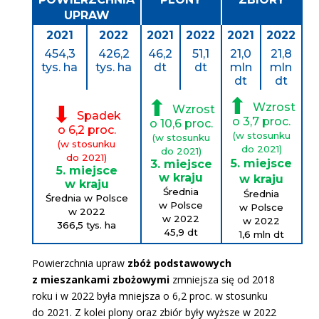
UPRAW
2021
2022
2021
2022
2021
2022
454,3
426,2
46,2
51,1
21,0
21,8
tys. ha
tys. ha
dt
dt
mln
mln
dt
dt
⬆
⬆
Wzrost
⬇
Wzrost
Spadek
o 3,7 proc.
o 10,6 proc.
o 6,2 proc.
(w stosunku
(w stosunku
(
w stosunku
do 2021)
do 2021)
do 2021)
5. miejsce
3. miejsce
5. miejsce
w kraju
w kraju
w kraju
Średnia
Średnia
Średnia w Polsce
w Polsce
w Polsce
w 2022
w 2022
w 2022
366,5 tys. ha
45,9
dt
1,6 mln
dt
Powierzchnia upraw
zbóż podstawowych
z mieszankami zbożowymi
zmniejsza się od 2018
roku i w 2022 była mniejsza o 6,2 proc. w stosunku
do 2021. Z kolei plony oraz zbiór były wyższe w 2022