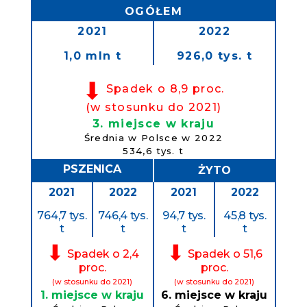
OGÓŁEM
2021
2022
1,0 mln t
926,0 tys. t
⬇
Spadek o 8,9 proc.
(w stosunku do 2021)
3. miejsce w kraju
Średnia w Polsce w 2022
534,6 tys. t
PSZENICA
ŻYTO
2021
2022
2021
2022
764,7 tys.
746,4 tys.
94,7 tys.
45,8 tys.
t
t
t
t
⬇
⬇
Spadek o 2,4
Spadek o 51,6
proc.
proc.
(w stosunku do 2021)
(w stosunku do 2021)
1. miejsce w kraju
6. miejsce w kraju