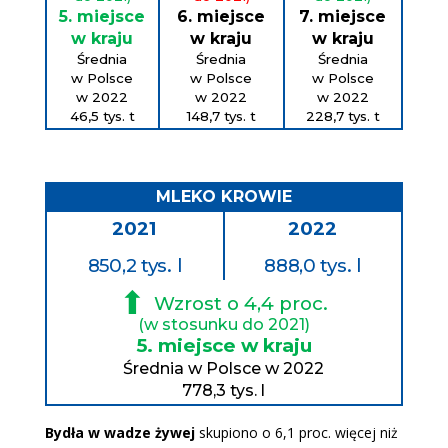
5. miejsce
6. miejsce
7. miejsce
w kraju
w kraju
w kraju
Średnia
Średnia
Średnia
w Polsce
w Polsce
w Polsce
w 2022
w 2022
w 2022
46,5 tys. t
148,7 tys. t
228,7 tys. t
MLEKO KROWIE
2021
2022
850,2 tys. l
888,0 tys. l
⬆
Wzrost o 4,4 proc.
(w stosunku do 2021)
5. miejsce w kraju
Średnia w Polsce w 2022
778,3 tys. l
Bydła w wadze żywej
skupiono o 6,1 proc. więcej niż