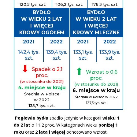
120,5 tys. szt.
106,2 tys. szt.
176,3 tys. szt.
BYDŁO
BYDŁO
W WIEKU 2 LAT
W WIEKU 2 LAT
I WIĘCEJ
I WIĘCEJ
KROWY OGÓŁEM
KROWY MLECZNE
2021
2022
2021
2022
142,4 tys.
139,4 tys.
133,1 tys.
133,9 tys.
szt.
szt.
szt.
szt.
⬇
⬆
Spadek o 2,1
Wzrost o 0,6
proc.
proc.
(w stosunku do 2021)
(w stosunku do 2021)
4. miejsce w kraju
6. miejsce w kraju
Średnia w Polsce
Średnia w Polsce w 2022
w 2022
127,3 tys. szt.
135,7 tys. szt.
Pogłowie bydła
spadło jedynie w kategorii
wieku 1
do 2 lat
o 11,2 proc. W kategoriach wieku
poniżej 1
roku
oraz
2 lata i więcej
odnotowano wzrost