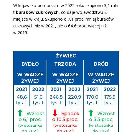
W kujawsko-pomorskim w 2022 roku skupiono 3,1 mln
t
buraków cukrowych
, co daje województwu 2.
miejsce w kraju. Skupiono o 7,1 proc. mniej buraków
cukrowych niż w 2021, ale o 64,6 proc. więcej niż
w 2015.
ŻYWIEC
BYDŁO
TRZODA
DRÓB
W WADZE
W WADZE
W WADZE
ŻYWEJ
ŻYWEJ
ŻYWEJ
2021
2022
2021
2022
2021
2022
48,6
51,6
246,8
220,9
170,0
175,5
tys. t
tys. t
tys. t
tys. t
tys. t
tys. t
⬆
⬇
⬆
Wzrost
Spadek
Wzrost
o 6,1 proc.
o 10,5 proc.
o 3,3 proc.
(w stosunku
(w stosunku
(w stosunku
do 2021)
do 2021)
do 2021)