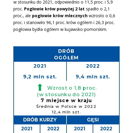
w stosunku do 2021, odpowiednio o 11,5 proc. i 5,9
proc.
Pogłowie krów powyżej 2 lat
spadło o 2,1
proc., ale
pogłowie krów mlecznych
wzrosło o 0,6
proc. i stanowiło 96,1 proc. krów ogółem i 26,3 proc.
pogłowia bydła ogółem w kujawsko-pomorskim.
DRÓB
OGÓŁEM
2021
2022
9,2 mln szt.
9,4 mln szt.
⬆
Wzrost o 1,8 proc.
(w stosunku do 2021)
7 miejsce w kraju
Średnia w Polsce w 2022
12,4 mln szt.
DRÓB KURZY
GĘSI
2021
2022
2021
2022