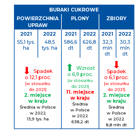
BURAKI CUKROWE
POWIERZCHNIA
PLONY
ZBIORY
UPRAW
2021
2022
2021
2022
2021
2022
55,1 tys.
48,5
586,6
626,8
32,3
30,3
ha
tys. ha
dt
dt
mln
mln
dt
dt
⬇
⬆
Wzrost
⬇
Spadek
Spadek
o 6,9 proc.
o 12,1 proc.
o 6,1 proc.
(w stosunku
(w stosunku
(w stosunku
do 2021)
do 2021)
do 2021)
11. miejsce
2. miejsce
2. miejsce
w kraju
w kraju
w kraju
Średnia
Średnia w Polsce
Średnia
w Polsce
w 2022
w Polsce
w 2022
13,9 tys. ha
w 2022
638,2
dt
8,8 mln
dt