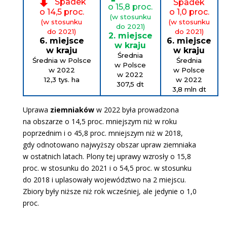
⬇
Spadek
Spadek
o 15,8 proc.
o 14,5 proc.
o 1,0 proc.
(w stosunku
(w stosunku
(w stosunku
do 2021)
do 2021)
do 2021)
2. miejsce
6. miejsce
6. miejsce
w kraju
w kraju
w kraju
Średnia
Średnia w Polsce
Średnia
w Polsce
w 2022
w Polsce
w 2022
12,3 tys. ha
w 2022
307,5
dt
3,8 mln
dt
Uprawa
ziemniaków
w 2022 była prowadzona
na obszarze o 14,5 proc. mniejszym niż w roku
poprzednim i o 45,8 proc. mniejszym niż w 2018,
gdy odnotowano najwyższy obszar upraw ziemniaka
w ostatnich latach. Plony tej uprawy wzrosły o 15,8
proc. w stosunku do 2021 i o 54,5 proc. w stosunku
do 2018 i uplasowały województwo na 2 miejscu.
Zbiory były niższe niż rok wcześniej, ale jedynie o 1,0
proc.