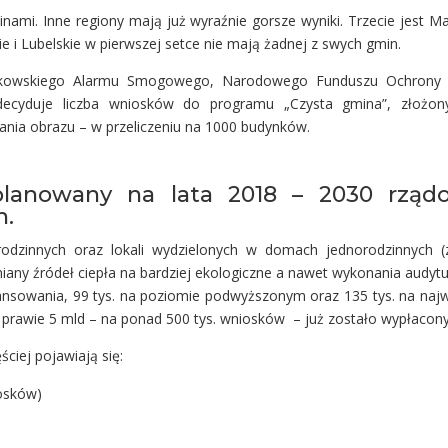
nami. Inne regiony mają już wyraźnie gorsze wyniki. Trzecie jest M
e i Lubelskie w pierwszej setce nie mają żadnej z swych gmin.
rakowskiego Alarmu Smogowego, Narodowego Funduszu Ochrony 
ecyduje liczba wniosków do programu „Czysta gmina”, złożony
nia obrazu – w przeliczeniu na 1000 budynków.
aplanowany na lata 2018 – 2030 rząd
h.
rodzinnych oraz lokali wydzielonych w domach jednorodzinnych (
any źródeł ciepła na bardziej ekologiczne a nawet wykonania audytu
nsowania, 99 tys. na poziomie podwyższonym oraz 135 tys. na najwy
go prawie 5 mld – na ponad 500 tys. wniosków – już zostało wypłacon
ściej pojawiają się:
iosków)