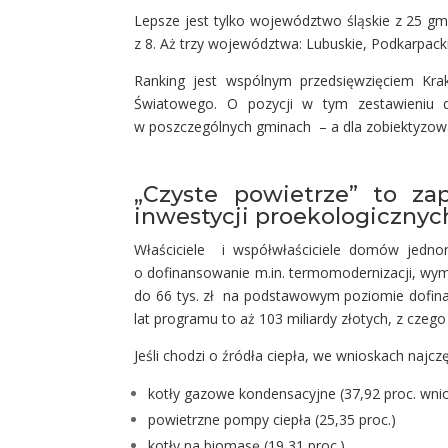
Lepsze jest tylko województwo śląskie z 25 gmi
z 8. Aż trzy województwa: Lubuskie, Podkarpacki
Ranking jest wspólnym przedsięwzięciem K
Światowego. O pozycji w tym zestawieniu d
w poszczególnych gminach – a dla zobiektyzowa
„Czyste powietrze” to z
inwestycji proekologicznyc
Właściciele i współwłaściciele domów jedno
o dofinansowanie m.in. termomodernizacji, wymi
do 66 tys. zł na podstawowym poziomie dofina
lat programu to aż 103 miliardy złotych, z cze
Jeśli chodzi o źródła ciepła, we wnioskach najczę
kotły gazowe kondensacyjne (37,92 proc. wn
powietrzne pompy ciepła (25,35 proc.)
kotły na biomasę (19,31 proc.)