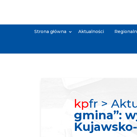
Strona główna
Aktualności
Regional
kp
fr > Akt
gmina”: w
Kujawsko