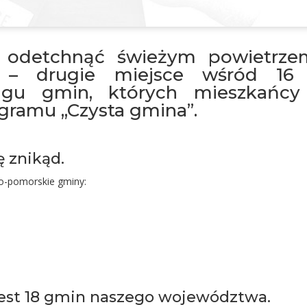
 odetchnąć świeżym powietrze
e – drugie miejsce wśród 16 
u gmin, których mieszkańcy n
gramu „Czysta gmina”.
ę znikąd.
ko-pomorskie gminy:
jest 18 gmin naszego województwa.