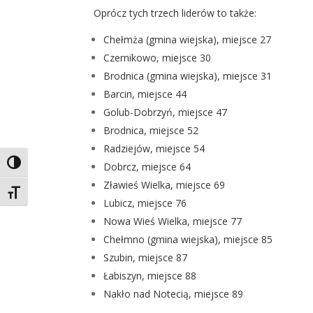
Oprócz tych trzech liderów to także:
Chełmża (gmina wiejska), miejsce 27
Czernikowo, miejsce 30
Brodnica (gmina wiejska), miejsce 31
Barcin, miejsce 44
Golub-Dobrzyń, miejsce 47
Brodnica, miejsce 52
Radziejów, miejsce 54
Toggle High Contrast
Dobrcz, miejsce 64
Zławieś Wielka, miejsce 69
Toggle Font size
Lubicz, miejsce 76
Nowa Wieś Wielka, miejsce 77
Chełmno (gmina wiejska), miejsce 85
Szubin, miejsce 87
Łabiszyn, miejsce 88
Nakło nad Notecią, miejsce 89