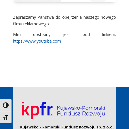
Zapraszamy Państwa do obejrzenia naszego nowego
filmu reklamowego.
Film dostępny jest pod linkiem:
https://www.youtube.com
Toggle High Contrast
Toggle Font size
Kujawsko – Pomorski Fundusz Rozwoju sp. z o.o.