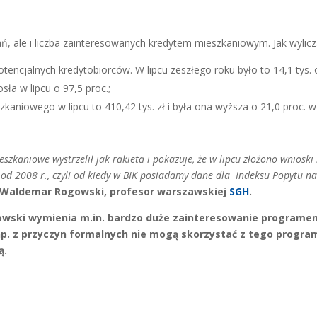
ań, ale i liczba zainteresowanych kredytem mieszkaniowym. Jak wylic
otencjalnych kredytobiorców. W lipcu zeszłego roku było to 14,1 tys. 
sła w lipcu o 97,5 proc.;
niowego w lipcu to 410,42 tys. zł i była ona wyższa o 21,0 proc. w 
szkaniowe wystrzelił jak rakieta i pokazuje, że w lipcu złożono wniosk
ik od 2008 r., czyli od kiedy w BIK posiadamy dane dla Indeksu Popytu 
. Waldemar Rogowski, profesor warszawskiej
SGH
.
owski wymienia m.in. bardzo duże zainteresowanie programem
np. z przyczyn formalnych nie mogą skorzystać z tego progra
ą.