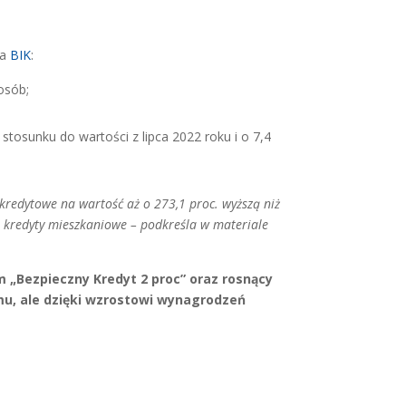
za
BIK
:
osób;
stosunku do wartości z lipca 2022 roku i o 7,4
i kredytowe na wartość aż o 273,1 proc. wyższą niż
na kredyty mieszkaniowe – podkreśla w materiale
 „Bezpieczny Kredyt 2 proc” oraz rosnący
mu, ale dzięki wzrostowi wynagrodzeń