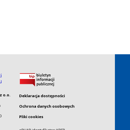
z o.o.
Deklaracja dostępności
ń
Ochrona danych osobowych
0
Pliki cookies
ePUAP identyfikator: KPFR